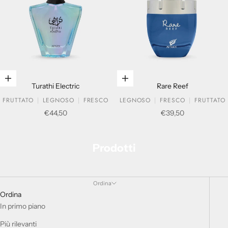
Aggiungi al carrello
Aggiungi al carrello
Turathi Electric
Rare Reef
FRUTTATO
LEGNOSO
FRESCO
LEGNOSO
FRESCO
FRUTTATO
Prezzo scontato
Prezzo scontato
€44,50
€39,50
Prodotti
Ordina
Ordina
In primo piano
Più rilevanti