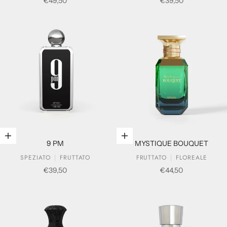
Prezzo scontato
Prezzo scontato
€49,50
€39,50
Aggiungi al carrello
Aggiungi al carrello
9 PM
MYSTIQUE BOUQUET
SPEZIATO
FRUTTATO
FRUTTATO
FLOREALE
Prezzo scontato
Prezzo scontato
€39,50
€44,50