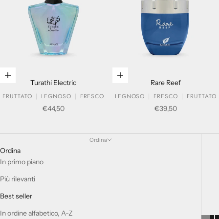
Aggiungi al carrello
Aggiungi al carrello
Turathi Electric
Rare Reef
FRUTTATO
LEGNOSO
FRESCO
LEGNOSO
FRESCO
FRUTTATO
Prezzo scontato
Prezzo scontato
€44,50
€39,50
SET REGALO
Ordina
Ordina
In primo piano
Più rilevanti
Best seller
In ordine alfabetico, A-Z