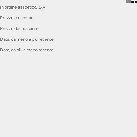
In ordine alfabetico, Z-A
Prezzo crescente
Prezzo decrescente
Data, da meno a più recente
Data, da più a meno recente
Aggiungi al carrello
Aggiungi al carrello
SET REGALO SUPREMACY
SET REGALO 9 AM DIVE