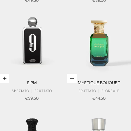
Prezzo scontato
Prezzo scontato
€49,50
€39,50
Aggiungi al carrello
Aggiungi al carrello
9 PM
MYSTIQUE BOUQUET
SPEZIATO
FRUTTATO
FRUTTATO
FLOREALE
Prezzo scontato
Prezzo scontato
€39,50
€44,50