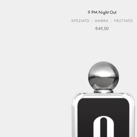
9 PM Night Out
SPEZIATO
AMBRA
FRUTTATO
Prezzo scontato
€49,50