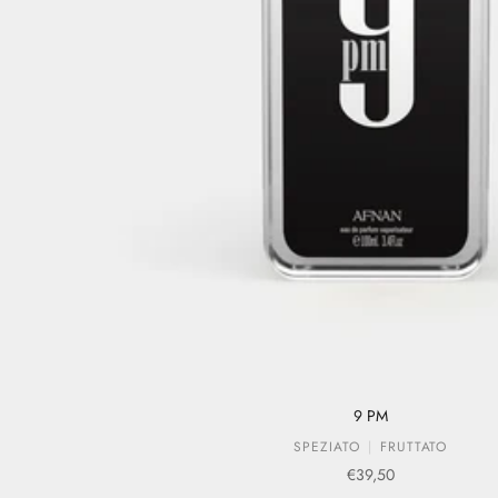
9 PM
SPEZIATO
FRUTTATO
Prezzo scontato
€39,50