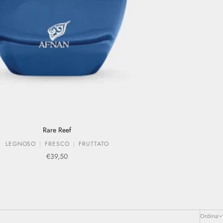
Rare Reef
LEGNOSO
FRESCO
FRUTTATO
Prezzo scontato
€39,50
Ordina