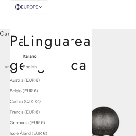
EUROPE
EUR €
Italiano
Carrello
Paese/Area
Lingua
Italiano
geografica
English
BEST SELLERS
Austria (EUR €)
Belgio (EUR €)
Cechia (CZK Kč)
Francia (EUR €)
Germania (EUR €)
Isole Åland (EUR €)